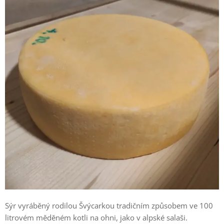
Sýr vyráběný rodilou Švýcarkou tradičním způsobem ve 100
litrovém měděném kotli na ohni, jako v alpské salaši.