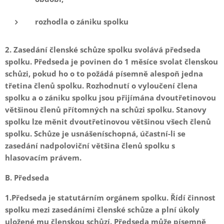
rozhodla o zániku spolku
2. Zasedání členské schůze spolku svolává předseda
spolku. Předseda je povinen do 1 měsíce svolat členskou
schůzi, pokud ho o to požádá písemně alespoň jedna
třetina členů spolku. Rozhodnutí o vyloučení člena
spolku a o zániku spolku jsou přijímána dvoutřetinovou
většinou členů přítomných na schůzi spolku. Stanovy
spolku lze měnit dvoutřetinovou většinou všech členů
spolku. Schůze je usnášeníschopná, účastní-li se
zasedání nadpoloviční většina členů spolku s
hlasovacím právem.
B. Předseda
1.Předseda je statutárním orgánem spolku. Řídí činnost
spolku mezi zasedáními členské schůze a plní úkoly
uložené mu členskou schůzí. Předseda může písemně