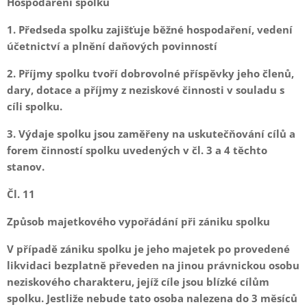
Hospodaření spolku
1. Předseda spolku zajišťuje běžné hospodaření, vedení
účetnictví a plnění daňových povinností
2. Příjmy spolku tvoří dobrovolné příspěvky jeho členů,
dary, dotace a příjmy z neziskové činnosti v souladu s
cíli spolku.
3. Výdaje spolku jsou zaměřeny na uskutečňování cílů a
forem činností spolku uvedených v čl. 3 a 4 těchto
stanov.
Čl. 11
Způsob majetkového vypořádání při zániku spolku
V případě zániku spolku je jeho majetek po provedené
likvidaci bezplatně převeden na jinou právnickou osobu
neziskového charakteru, jejíž cíle jsou blízké cílům
spolku. Jestliže nebude tato osoba nalezena do 3 měsíců