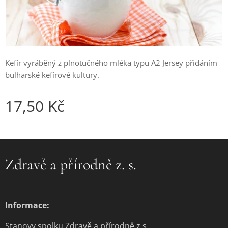
Kefír vyráběný z plnotučného mléka typu A2 Jersey přidáním
bulharské kefírové kultury.
17,50
Kč
Zdravě a přírodně z. s.
Informace:
Stanovy spolku Zdravě a přírodně z.s.