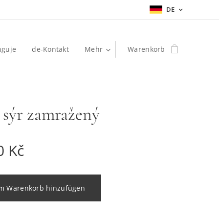
DE
nguje
de-Kontakt
Mehr
Warenkorb
 sýr zamražený
0
Kč
m Warenkorb hinzufügen