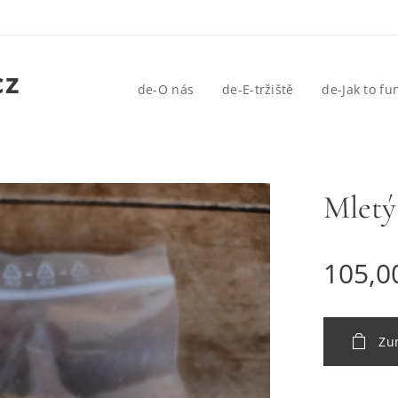
cz
de-O nás
de-E-tržiště
de-Jak to fu
Mletý
105,0
Zu