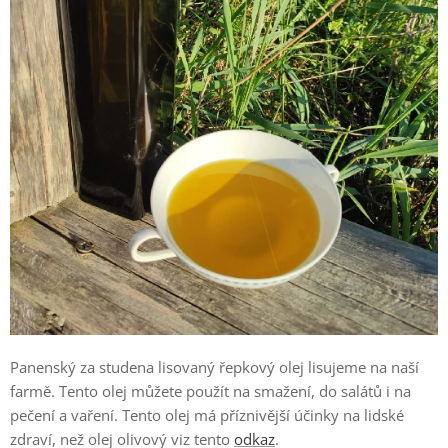
Panenský za studena lisovaný řepkový olej lisujeme na naší
farmě. Tento olej můžete použít na smažení, do salátů i na
pečení a vaření. Tento olej má příznivější účinky na lidské
zdraví, než olej olivový viz tento
odkaz
.