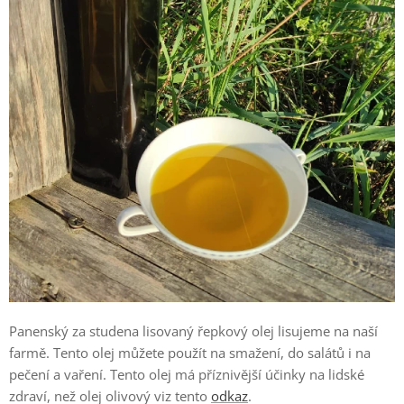
Panenský za studena lisovaný řepkový olej lisujeme na naší
farmě. Tento olej můžete použít na smažení, do salátů i na
pečení a vaření. Tento olej má příznivější účinky na lidské
zdraví, než olej olivový viz tento
odkaz
.