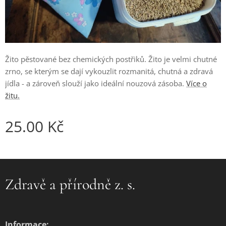
Žito pěstované bez chemických postřiků. Žito je velmi chutné
zrno, se kterým se dají vykouzlit rozmanitá, chutná a zdravá
jídla - a zároveň slouží jako ideální nouzová zásoba.
Více o
žitu.
25.00
Kč
Zdravě a přírodně z. s.
Informace: