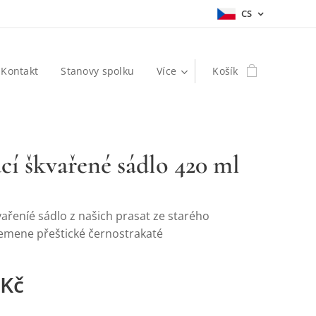
CS
Kontakt
Stanovy spolku
Více
Košík
í škvařené sádlo 420 ml
ařeníé sádlo z našich prasat ze starého
emene přeštické černostrakaté
Kč