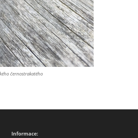
ckého černostrakatého
Informace: