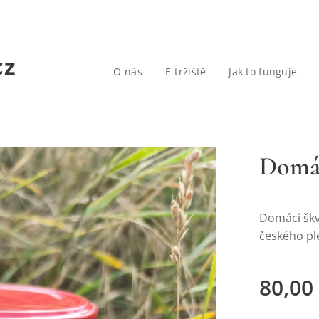
cz
O nás
E-tržiště
Jak to funguje
Domác
Domácí škv
českého pl
80,00