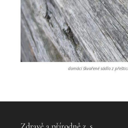
domácí škvařené sádlo z přešti
Zdravě a přírodně z. s.